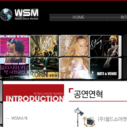
HOME
IN
WSM소개